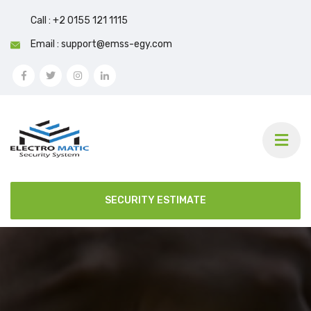
Call : +2 0155 121 1115
Email : support@emss-egy.com
SECURITY ESTIMATE